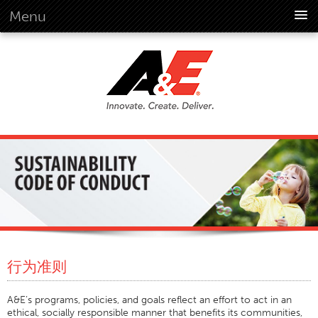
Menu
概述
概述
远景
历史
公司资料
全球标准
概述
客户承诺
品质企业文化
环境
行为准则
环境
社会
A&E’s programs, policies, and goals reflect an effort to act in an
ethical, socially responsible manner that benefits its communities,
行为准则