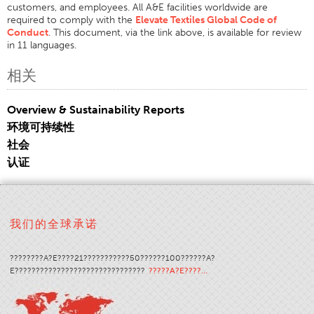
customers, and employees. All A&E facilities worldwide are
认证
required to comply with the
Elevate Textiles Global Code of
Conduct
. This document, via the link above, is available for review
全球分布
in 11 languages.
产品和品牌
相关
概述
工业缝纫线
Overview & Sustainability Reports
环境可持续性
品牌
社会
纤维类型
认证
线的结构
应用
绣花线
我们的全球承诺
品牌
????????A?E????21???????????50??????100??????A?
纤维类型
E???????????????????????????????
?????A?E????…
分销商
技术纺织品