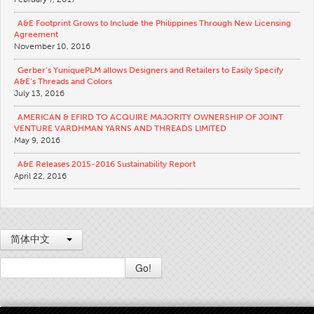
缝制产品类型
A&E Footprint Grows to Include the Philippines Through New Licensing
Agreement
缝线和接缝
November 10, 2016
线规格
Gerber’s YuniquePLM allows Designers and Retailers to Easily Specify
A&E’s Threads and Colors
服装图表
July 13, 2016
长丝图表
AMERICAN & EFIRD TO ACQUIRE MAJORITY OWNERSHIP OF JOINT
VENTURE VARDHMAN YARNS AND THREADS LIMITED
纱线规格
May 9, 2016
织物重量
A&E Releases 2015-2016 Sustainability Report
线教育
April 22, 2016
线科学
研讨会
简体中文
线逻辑
术语表
Go!
线消耗
ANECALC