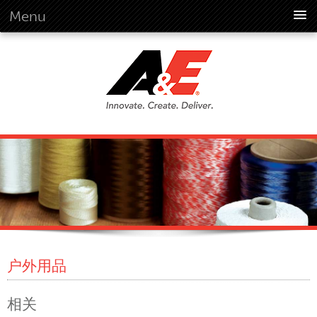
Menu
概述
概述
远景
历史
公司资料
全球标准
概述
客户承诺
品质企业文化
环境
户外用品
环境
社会
相关
行为准则