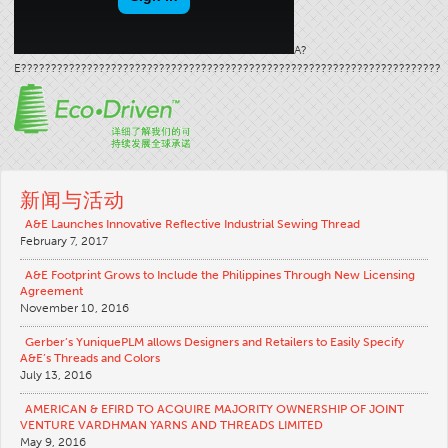
应用
A?
消费品
E??????????????????????????????????????????????????????????????????????
品牌
应用
分销商
颜色
新闻与活动
概述
A&E Launches Innovative Reflective Industrial Sewing Thread
February 7, 2017
色卡
A&E Footprint Grows to Include the Philippines Through New Licensing
定制颜色
Agreement
November 10, 2016
颜色科学
Gerber’s YuniquePLM allows Designers and Retailers to Easily Specify
技术工具
A&E’s Threads and Colors
July 13, 2016
概述
AMERICAN & EFIRD TO ACQUIRE MAJORITY OWNERSHIP OF JOINT
线选择
VENTURE VARDHMAN YARNS AND THREADS LIMITED
最终使用市场
May 9, 2016