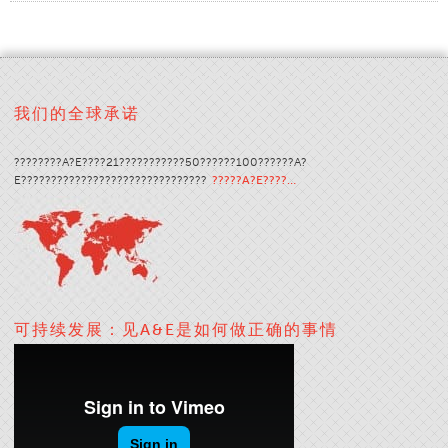
认证
全球分布
产品和品牌
我们的全球承诺
概述
工业缝纫线
????????A?E????21???????????50??????100??????A?
E???????????????????????????????
?????A?E????…
品牌
纤维类型
线的结构
应用
绣花线
可持续发展：见A&E是如何做正确的事情
品牌
纤维类型
分销商
技术纺织品