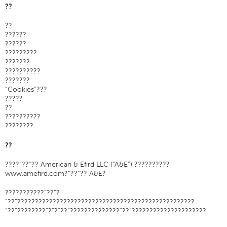
??
认证
??
全球分布
??????
??????
产品和品牌
?????????
???????
概述
??????????
工业缝纫线
???????
“Cookies”???
品牌
?????
??
纤维类型
??????????
????????
线的结构
应用
??
绣花线
????“??”?? American & Efird LLC (“A&E”) ??????????
www.amefird.com?“??”?? A&E?
品牌
纤维类型
???????????“??”?
“??”??????????????????????????????????????????????????
分销商
“??”????????“?”?“??”??????????????“??”?????????????????????
技术纺织品