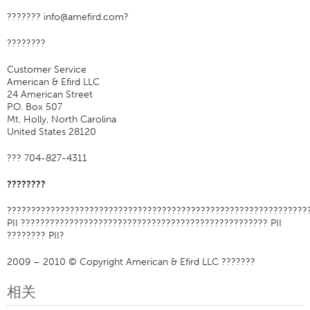
??????? info@amefird.com?
????????
Customer Service
American & Efird LLC
24 American Street
P.O. Box 507
Mt. Holly, North Carolina
United States 28120
??? 704-827-4311
????????
??????????????????????????????????????????????????????????????
PII ??????????????????????????????????????????????????? PII
???????? PII?
2009 – 2010 © Copyright American & Efird LLC ???????
相关