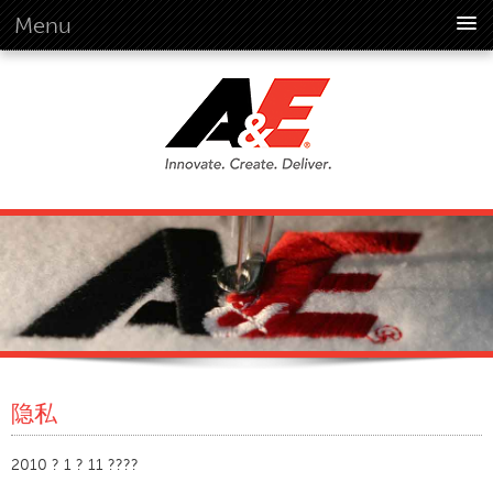
Menu
概述
概述
远景
历史
公司资料
全球标准
概述
客户承诺
品质企业文化
环境
隐私
环境
社会
2010 ? 1 ? 11 ????
行为准则