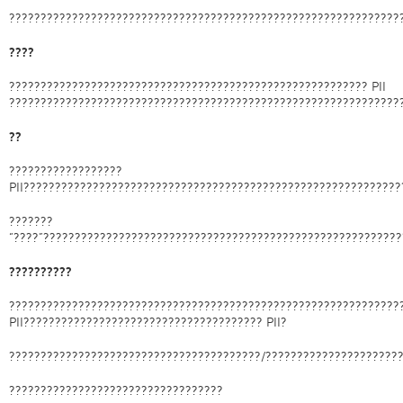
??????????????????????????????????????????????????????????????
????
????????????????????????????????????????????????????????? PII
??????????????????????????????????????????????????????????????
??
??????????????????
PII???????????????????????????????????????????????????????????
???????
“????”????????????????????????????????????????????????????????
??????????
??????????????????????????????????????????????????????????????
PII?????????????????????????????????????? PII?
????????????????????????????????????????/?????????????????????
??????????????????????????????????