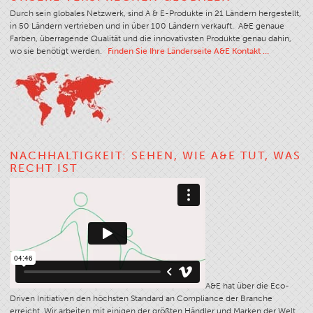
Durch sein globales Netzwerk, sind A & E-Produkte in 21 Ländern hergestellt,
Anwendung
in 50 Ländern vertrieben und in über 100 Ländern verkauft. A&E genaue
Farben, überragende Qualität und die innovativsten Produkte genau dahin,
Farbe
wo sie benötigt werden.
Finden Sie Ihre Länderseite A&E Kontakt …
Farbüberblick
Farbkarten
Kundenspezifische Farben
Farbe Wissenschaft Und Kunst
Technische Hilfsmittel
NACHHALTIGKEIT: SEHEN, WIE A&E TUT, WAS
RECHT IST
Übersicht
Garnauswahl
Endanwendung Märkte
Art Des Nähproduktes
Sticke Und Nähte
A&E hat über die Eco-
Garnstärke
Driven Initiativen den höchsten Standard an Compliance der Branche
Bekleidungstabelle
erreicht. Wir arbeiten mit einigen der größten Händler und Marken der Welt