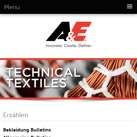
Menu
Über Uns
Überblick
Vision
Geschichte
Unternehmensinformationen
Global Standards
Übersicht
Kundenversprechen
Quality Business Culture
Nachhaltigkeit
Erzählen
Nachhaltigkeit Im Umweltschutz
Soziale Verantwortung
Bekleidung Bulletins
Verhaltenskodex