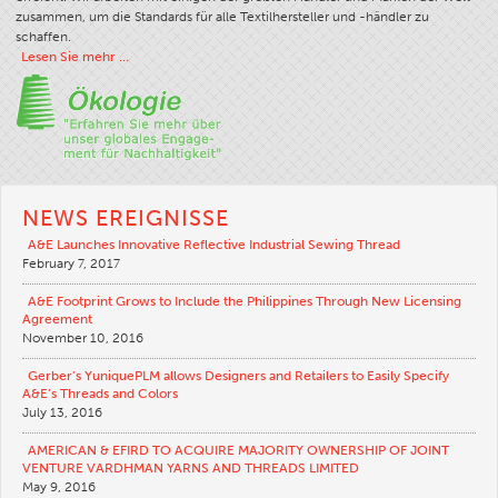
zusammen, um die Standards für alle Textilhersteller und -händler zu
Filamenttabelle
schaffen.
Lesen Sie mehr …
Zwirnstärke
Stoffgewicht
Garninformationen
Garn-Wissenschaft
Workshops
NEWS EREIGNISSE
Garnauswahl-Logik
A&E Launches Innovative Reflective Industrial Sewing Thread
February 7, 2017
Glossar
A&E Footprint Grows to Include the Philippines Through New Licensing
Garnverbrauch Und -kosten
Agreement
November 10, 2016
ANECALC
Gerber’s YuniquePLM allows Designers and Retailers to Easily Specify
Technische Bulletins
A&E’s Threads and Colors
July 13, 2016
Bekleidung
AMERICAN & EFIRD TO ACQUIRE MAJORITY OWNERSHIP OF JOINT
Allgemeines
VENTURE VARDHMAN YARNS AND THREADS LIMITED
May 9, 2016
Technische Textilien