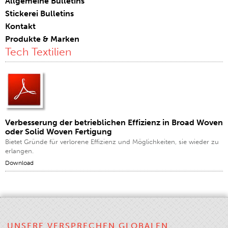
Allgemeine Bulletins
Stickerei Bulletins
Zertifizierungen
Kontakt
Global Locations
Produkte & Marken
Produkte & Marken
Tech Textilien
Überblick
Industrielle Sewing Thread
Marke
Fasertyp
Verbesserung der betrieblichen Effizienz in Broad Woven
Thema Bau
oder Solid Woven Fertigung
Bietet Gründe für verlorene Effizienz und Möglichkeiten, sie wieder zu
Anwendung
erlangen.
Stickgarn
Download
Marke
Fasertyp
Verteiler
UNSERE VERSPRECHEN GLOBALEN
Technische Textilien