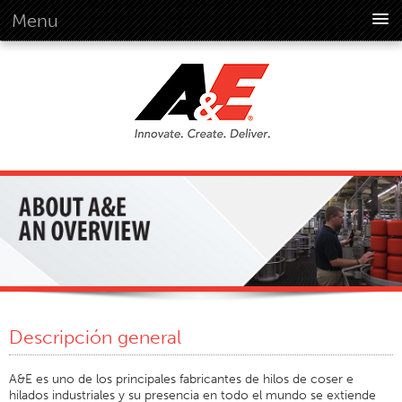
Menu
Acerca De Nosotros
Descripción General
Visión
Historia
Información Corporativa
Normas Globales
Descripción General
Compromiso Con El Cliente
Cultura Empresarial De Calidad
Sostenibilidad
Descripción general
Ambiente
Social
A&E es uno de los principales fabricantes de hilos de coser e
hilados industriales y su presencia en todo el mundo se extiende
Código De Conducta