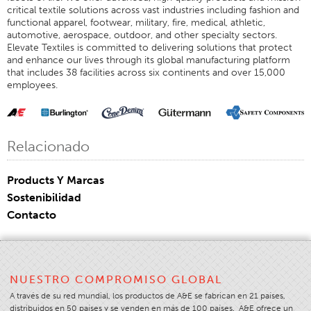
critical textile solutions across vast industries including fashion and
Tipo De Producto De Costura
functional apparel, footwear, military, fire, medical, athletic,
automotive, aerospace, outdoor, and other specialty sectors.
Puntadas Y Costuras
Elevate Textiles is committed to delivering solutions that protect
and enhance our lives through its global manufacturing platform
Tamaño Del Hilo
that includes 38 facilities across six continents and over 15,000
employees.
Tabla De Ropa
Tabla De Filamentos
Tamaño De La Hebra
Relacionado
Peso De La Tela
Conocimientos Sobre Hilos
Products Y Marcas
La Ciencia De Los Hilos
Sostenibilidad
Contacto
Talleres
Selección De Hilos
Glosario
NUESTRO COMPROMISO GLOBAL
Consumo De Hilos
A través de su red mundial, los productos de A&E se fabrican en 21 países,
ANECALC
distribuidos en 50 países y se venden en más de 100 países. A&E ofrece un