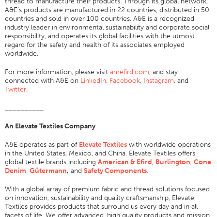
thread to manufacture their products. Through its global network,
A&E’s products are manufactured in 22 countries, distributed in 50
Aplicación
countries and sold in over 100 countries. A&E is a recognized
industry leader in environmental sustainability and corporate social
Productos Para El Consumidor
responsibility, and operates its global facilities with the utmost
Marca
regard for the safety and health of its associates employed
worldwide.
Aplicación
For more information, please visit
amefird.com
, and stay
Distribuidor
connected with A&E on
LinkedIn
,
Facebook
,
Instagram
, and
Twitter
.
Color
Descripción General
__________
Muestrarios De Colores
An Elevate Textiles Company
Colores Personalizados
A&E operates as part of
Elevate Textiles
with worldwide operations
Ciencia Del Color
in the United States, Mexico, and China. Elevate Textiles offers
global textile brands including
American & Efird
,
Burlington
,
Cone
Herramientas Técnicas
Denim
,
Gütermann
,
and
Safety Components
.
Descripción General
With a global array of premium fabric and thread solutions focused
on innovation, sustainability and quality craftsmanship, Elevate
Selección Del Hilo
Textiles provides products that surround us every day and in all
Mercados De Usuarios Finales
facets of life. We offer advanced, high quality products and mission