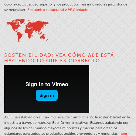
color exacto, calidad superior y los productos más innovadores justo donde
Boletines Técnicos
se necesitan.
Encuentre su sucursal A&E Contacto …
Apparel
General
Productos Textiles Para Aplicaciones Técnicas
Bordado
SOSTENIBILIDAD: VEA CÓMO A&E ESTÁ
Otros
HACIENDO LO QUE ES CORRECTO
Tablas De Conversión
Noticias
Contacto
Sucursales En El Mundo
Contáctenos
Oportunidades Laborales
A & E ha establecido el máximo nivel de cumplimiento la sostenibilidad en la
industria a través de nuestras Eco-Driven iniciativas. Estamos trabajando con
algunos de los del mundo mayores minoristas y marcas para crear los
estándares para todos los productos textiles proveedores y minoristas.
leer