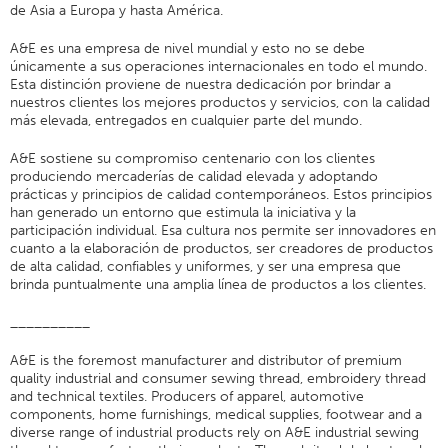
de Asia a Europa y hasta América.
Certificaciones
A&E es una empresa de nivel mundial y esto no se debe
Sucursales En El Mundo
únicamente a sus operaciones internacionales en todo el mundo.
Esta distinción proviene de nuestra dedicación por brindar a
Products Y Marcas
nuestros clientes los mejores productos y servicios, con la calidad
más elevada, entregados en cualquier parte del mundo.
Descripción General
Hilo De Coser Industrial
A&E sostiene su compromiso centenario con los clientes
produciendo mercaderías de calidad elevada y adoptando
Marca
prácticas y principios de calidad contemporáneos. Estos principios
han generado un entorno que estimula la iniciativa y la
Tipo De Fibra
participación individual. Esa cultura nos permite ser innovadores en
cuanto a la elaboración de productos, ser creadores de productos
Construcción Del Hilo
de alta calidad, confiables y uniformes, y ser una empresa que
Aplicación
brinda puntualmente una amplia línea de productos a los clientes.
Hilo De Bordar
__________
Marca
A&E is the foremost manufacturer and distributor of premium
quality industrial and consumer sewing thread, embroidery thread
Tipo De Fibra
and technical textiles. Producers of apparel, automotive
Distribuidor
components, home furnishings, medical supplies, footwear and a
diverse range of industrial products rely on A&E industrial sewing
Productos Textiles Para Aplicaciones Técnicas