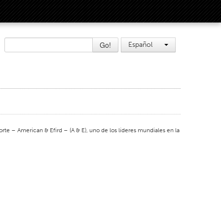
Go!
Español
 – American & Efird – (A & E), uno de los líderes mundiales en la