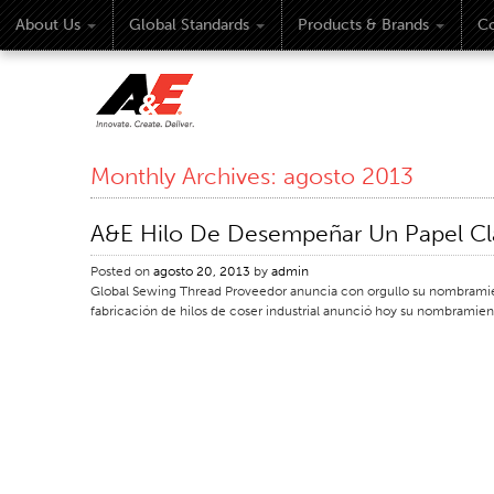
About Us
Global Standards
Products & Brands
Co
Monthly Archives:
agosto 2013
A&E Hilo De Desempeñar Un Papel Cl
Posted on
agosto 20, 2013
by
admin
Global Sewing Thread Proveedor anuncia con orgullo su nombramien
fabricación de hilos de coser industrial anunció hoy su nombramie