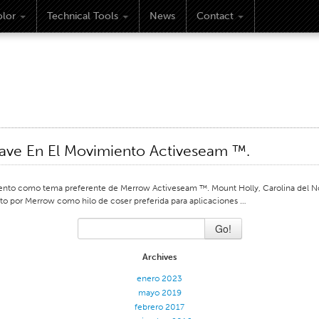
lor
Technical Tools
News
Contact
ave En El Movimiento Activeseam ™.
to como tema preferente de Merrow Activeseam ™. Mount Holly, Carolina del Norte
nto por Merrow como hilo de coser preferida para aplicaciones …
Go!
Archives
enero 2023
mayo 2019
febrero 2017