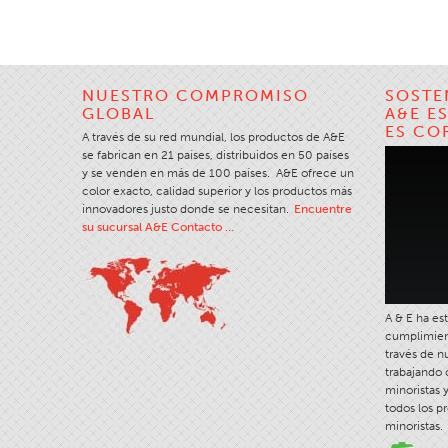
NUESTRO COMPROMISO
SOSTE
GLOBAL
A&E E
ES CO
A través de su red mundial, los productos de A&E
se fabrican en 21 países, distribuidos en 50 países
y se venden en más de 100 países. A&E ofrece un
color exacto, calidad superior y los productos más
innovadores justo donde se necesitan.
Encuentre
su sucursal A&E Contacto …
A & E ha es
cumplimiento
través de n
trabajando
minoristas 
todos los p
minoristas.