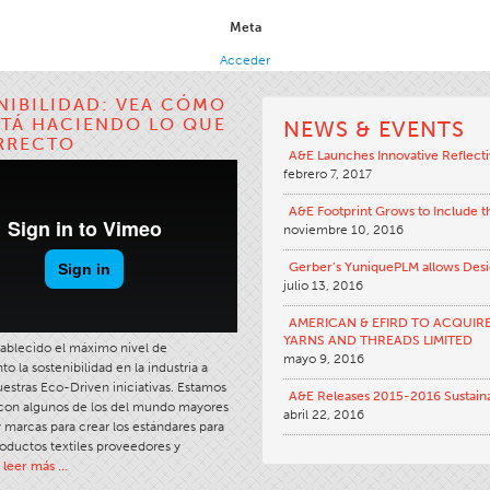
Meta
Acceder
NIBILIDAD: VEA CÓMO
STÁ HACIENDO LO QUE
NEWS & EVENTS
RRECTO
A&E Launches Innovative Reflecti
febrero 7, 2017
A&E Footprint Grows to Include 
noviembre 10, 2016
Gerber’s YuniquePLM allows Desig
julio 13, 2016
AMERICAN & EFIRD TO ACQUIR
YARNS AND THREADS LIMITED
tablecido el máximo nivel de
mayo 9, 2016
 la sostenibilidad en la industria a
uestras Eco-Driven iniciativas. Estamos
A&E Releases 2015-2016 Sustaina
 con algunos de los del mundo mayores
abril 22, 2016
y marcas para crear los estándares para
roductos textiles proveedores y
leer más …