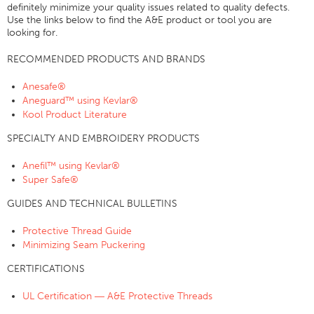
definitely minimize your quality issues related to quality defects.
Certificaciones
Use the links below to find the A&E product or tool you are
looking for.
Sucursales En El Mundo
RECOMMENDED PRODUCTS AND BRANDS
Products Y Marcas
Anesafe®
Descripción General
Aneguard™ using Kevlar®
Hilo De Coser Industrial
Kool Product Literature
Marca
SPECIALTY AND EMBROIDERY PRODUCTS
Tipo De Fibra
Anefil™ using Kevlar®
Construcción Del Hilo
Super Safe®
Aplicación
GUIDES AND TECHNICAL BULLETINS
Hilo De Bordar
Protective Thread Guide
Marca
Minimizing Seam Puckering
Tipo De Fibra
CERTIFICATIONS
Distribuidor
UL Certification ― A&E Protective Threads
Productos Textiles Para Aplicaciones Técnicas