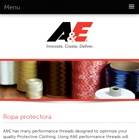
Menu
Acerca De Nosotros
Descripción General
Visión
Historia
Información Corporativa
Normas Globales
Descripción General
Compromiso Con El Cliente
Cultura Empresarial De Calidad
Sostenibilidad
Ropa protectora
Ambiente
Social
A&E has many performance threads designed to optimize your
quality Protective Clothing. Using A&E performance threads will
Código De Conducta