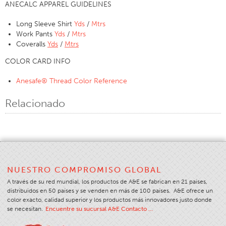
ANECALC APPAREL GUIDELINES
Aplicación
Long Sleeve Shirt
Yds
/
Mtrs
Productos Para El Consumidor
Work Pants
Yds
/
Mtrs
Coveralls
Yds
/
Mtrs
Marca
COLOR CARD INFO
Aplicación
Distribuidor
Anesafe® Thread Color Reference
Color
Relacionado
Descripción General
Muestrarios De Colores
Colores Personalizados
Ciencia Del Color
NUESTRO COMPROMISO GLOBAL
Herramientas Técnicas
A través de su red mundial, los productos de A&E se fabrican en 21 países,
distribuidos en 50 países y se venden en más de 100 países. A&E ofrece un
Descripción General
color exacto, calidad superior y los productos más innovadores justo donde
Selección Del Hilo
se necesitan.
Encuentre su sucursal A&E Contacto …
Mercados De Usuarios Finales