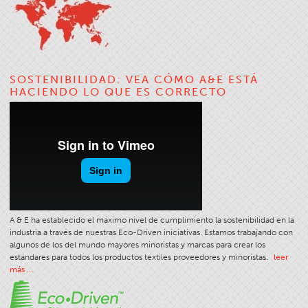
Tipo De Producto De Costura
Puntadas Y Costuras
Tamaño Del Hilo
SOSTENIBILIDAD: VEA CÓMO A&E ESTÁ
Tabla De Ropa
HACIENDO LO QUE ES CORRECTO
Tabla De Filamentos
Tamaño De La Hebra
Peso De La Tela
Conocimientos Sobre Hilos
La Ciencia De Los Hilos
Talleres
A & E ha establecido el máximo nivel de cumplimiento la sostenibilidad en la
industria a través de nuestras Eco-Driven iniciativas. Estamos trabajando con
Selección De Hilos
algunos de los del mundo mayores minoristas y marcas para crear los
estándares para todos los productos textiles proveedores y minoristas.
leer
Glosario
más …
Consumo De Hilos
ANECALC