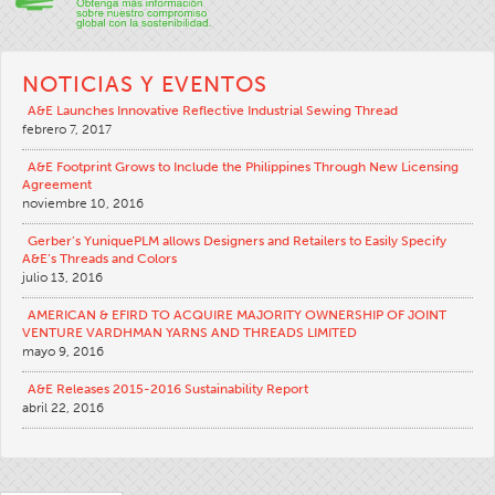
Boletines Técnicos
Apparel
NOTICIAS Y EVENTOS
General
A&E Launches Innovative Reflective Industrial Sewing Thread
febrero 7, 2017
Productos Textiles Para Aplicaciones Técnicas
A&E Footprint Grows to Include the Philippines Through New Licensing
Bordado
Agreement
noviembre 10, 2016
Otros
Tablas De Conversión
Gerber’s YuniquePLM allows Designers and Retailers to Easily Specify
A&E’s Threads and Colors
Noticias
julio 13, 2016
Contacto
AMERICAN & EFIRD TO ACQUIRE MAJORITY OWNERSHIP OF JOINT
VENTURE VARDHMAN YARNS AND THREADS LIMITED
Sucursales En El Mundo
mayo 9, 2016
Contáctenos
A&E Releases 2015-2016 Sustainability Report
abril 22, 2016
Oportunidades Laborales