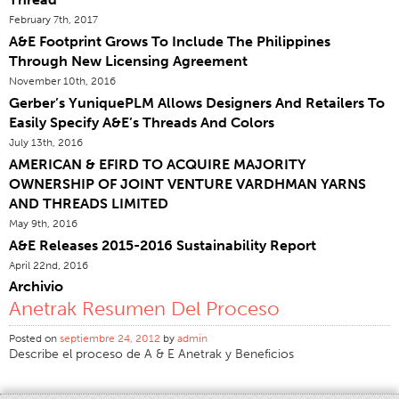
February 7th, 2017
Certificaciones
A&E Footprint Grows To Include The Philippines
Sucursales En El Mundo
Through New Licensing Agreement
Products Y Marcas
November 10th, 2016
Gerber’s YuniquePLM Allows Designers And Retailers To
Descripción General
Easily Specify A&E’s Threads And Colors
Hilo De Coser Industrial
July 13th, 2016
AMERICAN & EFIRD TO ACQUIRE MAJORITY
Marca
OWNERSHIP OF JOINT VENTURE VARDHMAN YARNS
Tipo De Fibra
AND THREADS LIMITED
Construcción Del Hilo
May 9th, 2016
A&E Releases 2015-2016 Sustainability Report
Aplicación
April 22nd, 2016
Hilo De Bordar
Archivio
Anetrak Resumen Del Proceso
Marca
Tipo De Fibra
Posted on
septiembre 24, 2012
by
admin
Describe el proceso de A & E Anetrak y Beneficios
Distribuidor
Productos Textiles Para Aplicaciones Técnicas