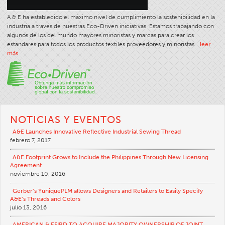
Tipo De Producto De Costura
A & E ha establecido el máximo nivel de cumplimiento la sostenibilidad en la
industria a través de nuestras Eco-Driven iniciativas. Estamos trabajando con
Puntadas Y Costuras
algunos de los del mundo mayores minoristas y marcas para crear los
estándares para todos los productos textiles proveedores y minoristas.
leer
Tamaño Del Hilo
más …
Tabla De Ropa
Tabla De Filamentos
Tamaño De La Hebra
Peso De La Tela
NOTICIAS Y EVENTOS
Conocimientos Sobre Hilos
A&E Launches Innovative Reflective Industrial Sewing Thread
febrero 7, 2017
La Ciencia De Los Hilos
A&E Footprint Grows to Include the Philippines Through New Licensing
Talleres
Agreement
Selección De Hilos
noviembre 10, 2016
Glosario
Gerber’s YuniquePLM allows Designers and Retailers to Easily Specify
A&E’s Threads and Colors
Consumo De Hilos
julio 13, 2016
ANECALC
AMERICAN & EFIRD TO ACQUIRE MAJORITY OWNERSHIP OF JOINT