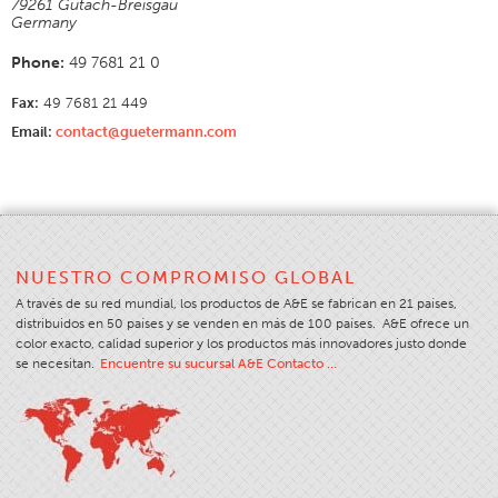
79261 Gutach-Breisgau
Germany
Aplicación
Phone:
49 7681 21 0
Productos Para El Consumidor
Marca
Fax:
49 7681 21 449
Email:
contact@guetermann.com
Aplicación
Distribuidor
Color
Descripción General
NUESTRO COMPROMISO GLOBAL
Muestrarios De Colores
A través de su red mundial, los productos de A&E se fabrican en 21 países,
Colores Personalizados
distribuidos en 50 países y se venden en más de 100 países. A&E ofrece un
color exacto, calidad superior y los productos más innovadores justo donde
Ciencia Del Color
se necesitan.
Encuentre su sucursal A&E Contacto …
Herramientas Técnicas
Descripción General
Selección Del Hilo
Mercados De Usuarios Finales