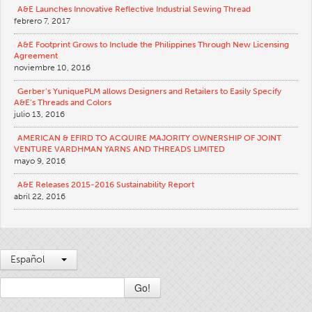
A&E Launches Innovative Reflective Industrial Sewing Thread
Boletines Técnicos
febrero 7, 2017
Apparel
A&E Footprint Grows to Include the Philippines Through New Licensing
Agreement
General
noviembre 10, 2016
Productos Textiles Para Aplicaciones Técnicas
Gerber’s YuniquePLM allows Designers and Retailers to Easily Specify
A&E’s Threads and Colors
Bordado
julio 13, 2016
Otros
AMERICAN & EFIRD TO ACQUIRE MAJORITY OWNERSHIP OF JOINT
VENTURE VARDHMAN YARNS AND THREADS LIMITED
Tablas De Conversión
mayo 9, 2016
Noticias
A&E Releases 2015-2016 Sustainability Report
abril 22, 2016
Contacto
Sucursales En El Mundo
Contáctenos
Español
Oportunidades Laborales
Go!