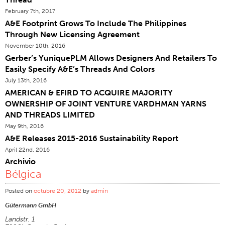
February 7th, 2017
Certificaciones
A&E Footprint Grows To Include The Philippines
Sucursales En El Mundo
Through New Licensing Agreement
Products Y Marcas
November 10th, 2016
Gerber’s YuniquePLM Allows Designers And Retailers To
Descripción General
Easily Specify A&E’s Threads And Colors
Hilo De Coser Industrial
July 13th, 2016
AMERICAN & EFIRD TO ACQUIRE MAJORITY
Marca
OWNERSHIP OF JOINT VENTURE VARDHMAN YARNS
Tipo De Fibra
AND THREADS LIMITED
Construcción Del Hilo
May 9th, 2016
A&E Releases 2015-2016 Sustainability Report
Aplicación
April 22nd, 2016
Hilo De Bordar
Archivio
Bélgica
Marca
Tipo De Fibra
Posted on
octubre 20, 2012
by
admin
Gütermann GmbH
Distribuidor
Landstr. 1
Productos Textiles Para Aplicaciones Técnicas