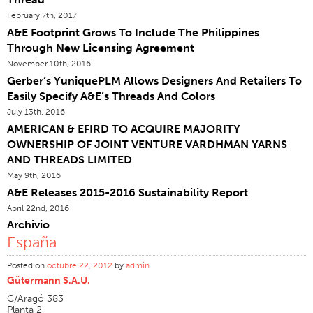
February 7th, 2017
Certificaciones
A&E Footprint Grows To Include The Philippines
Sucursales En El Mundo
Through New Licensing Agreement
Products Y Marcas
November 10th, 2016
Gerber’s YuniquePLM Allows Designers And Retailers To
Descripción General
Easily Specify A&E’s Threads And Colors
Hilo De Coser Industrial
July 13th, 2016
AMERICAN & EFIRD TO ACQUIRE MAJORITY
Marca
OWNERSHIP OF JOINT VENTURE VARDHMAN YARNS
Tipo De Fibra
AND THREADS LIMITED
Construcción Del Hilo
May 9th, 2016
A&E Releases 2015-2016 Sustainability Report
Aplicación
April 22nd, 2016
Hilo De Bordar
Archivio
España
Marca
Tipo De Fibra
Posted on
octubre 22, 2012
by
admin
Gütermann S.A.U.
Distribuidor
C/Aragó 383
Productos Textiles Para Aplicaciones Técnicas
Planta 2