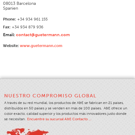
08013 Barcelona
Aplicación
Spanien
Productos Para El Consumidor
Phone:
+34 934 961 155
Fax:
+34 934 879 936
Marca
Email:
contact@guetermann.com
Aplicación
Website:
www.guetermann.com
Distribuidor
Color
Descripción General
Muestrarios De Colores
Colores Personalizados
Ciencia Del Color
NUESTRO COMPROMISO GLOBAL
A través de su red mundial, los productos de A&E se fabrican en 21 países,
Herramientas Técnicas
distribuidos en 50 países y se venden en más de 100 países. A&E ofrece un
color exacto, calidad superior y los productos más innovadores justo donde
Descripción General
se necesitan.
Encuentre su sucursal A&E Contacto …
Selección Del Hilo
Mercados De Usuarios Finales