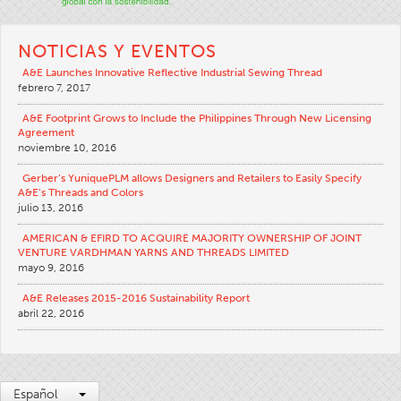
Boletines Técnicos
NOTICIAS Y EVENTOS
Apparel
A&E Launches Innovative Reflective Industrial Sewing Thread
General
febrero 7, 2017
Productos Textiles Para Aplicaciones Técnicas
A&E Footprint Grows to Include the Philippines Through New Licensing
Agreement
Bordado
noviembre 10, 2016
Otros
Gerber’s YuniquePLM allows Designers and Retailers to Easily Specify
A&E’s Threads and Colors
Tablas De Conversión
julio 13, 2016
Noticias
AMERICAN & EFIRD TO ACQUIRE MAJORITY OWNERSHIP OF JOINT
VENTURE VARDHMAN YARNS AND THREADS LIMITED
Contacto
mayo 9, 2016
Sucursales En El Mundo
A&E Releases 2015-2016 Sustainability Report
Contáctenos
abril 22, 2016
Oportunidades Laborales
Español