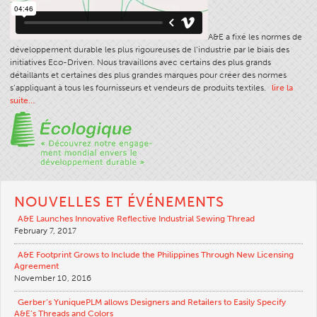
Tableau Des Filaments
A&E a fixé les normes de
Taille De Fil
développement durable les plus rigoureuses de l’industrie par le biais des
initiatives Eco-Driven. Nous travaillons avec certains des plus grands
Poids Du Tissu
détaillants et certaines des plus grandes marques pour créer des normes
Education Fil
s’appliquant à tous les fournisseurs et vendeurs de produits textiles.
lire la
suite…
Sciences Fil
Ateliers
Logic Fil
Glossaire
NOUVELLES ET ÉVÉNEMENTS
Consommation Fil
A&E Launches Innovative Reflective Industrial Sewing Thread
ANECALC
February 7, 2017
Bulletins Techniques
A&E Footprint Grows to Include the Philippines Through New Licensing
Agreement
Vêtements
November 10, 2016
Général
Gerber’s YuniquePLM allows Designers and Retailers to Easily Specify
Textiles Tech
A&E’s Threads and Colors