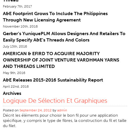
February 7th, 2017
Certifications
A&E Footprint Grows To Include The Philippines
Sites Dans Le Monde
Through New Licensing Agreement
Produits & Marques
November 10th, 2016
Gerber’s YuniquePLM Allows Designers And Retailers To
Vue D'ensemble
Easily Specify A&E’s Threads And Colors
Fil À Coudre Industrielle
July 13th, 2016
AMERICAN & EFIRD TO ACQUIRE MAJORITY
Marque
OWNERSHIP OF JOINT VENTURE VARDHMAN YARNS
Type De Fibre
AND THREADS LIMITED
Construction Discussion
May 9th, 2016
A&E Releases 2015-2016 Sustainability Report
Application
April 22nd, 2016
Fil À Broder
Archives
Logique De Sélection Et Graphiques
Marque
Type De Fibre
Posted on
September 24, 2012
by
admin
Décrit les éléments pour choisir le bon fil pour une application
Distributeur
spécifique, y compris le type de fibres, la construction du fil et taille
du filet.
Textiles Techniques