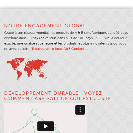
Application
Couleur
NOTRE ENGAGEMENT GLOBAL
Vue D'ensemble
Grâce à son réseau mondial, les produits de A & E sont fabriqués dans 21 pays,
Cartes De Couleurs
distribué dans 50 pays et vendus dans plus de 100 pays. A&E livre la couleur
exacte, une qualité supérieure et les produits les plus innovateurs là où vous
Couleurs Personnalisées
en avez besoin.
Trouvez votre local A&E Contact …
Science Des Couleurs
Outils Techniques
Vue D'ensemble
Sélection Fil
DÉVELOPPEMENT DURABLE : VOYEZ
Fin Marchés Utilisation
COMMENT A&E FAIT CE QUI EST JUSTE
Type De Produit Cousu
Stitches And Seams
Taille Du Filetage
Tableau Apparel