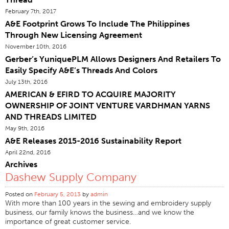
February 7th, 2017
Certifications
A&E Footprint Grows To Include The Philippines
Sites Dans Le Monde
Through New Licensing Agreement
Produits & Marques
November 10th, 2016
Gerber’s YuniquePLM Allows Designers And Retailers To
Vue D'ensemble
Easily Specify A&E’s Threads And Colors
Fil À Coudre Industrielle
July 13th, 2016
AMERICAN & EFIRD TO ACQUIRE MAJORITY
Marque
OWNERSHIP OF JOINT VENTURE VARDHMAN YARNS
Type De Fibre
AND THREADS LIMITED
Construction Discussion
May 9th, 2016
A&E Releases 2015-2016 Sustainability Report
Application
April 22nd, 2016
Fil À Broder
Archives
Dashew Supply Company
Marque
Type De Fibre
Posted on
February 5, 2013
by
admin
With more than 100 years in the sewing and embroidery supply
Distributeur
business, our family knows the business…and we know the
importance of great customer service.
Textiles Techniques