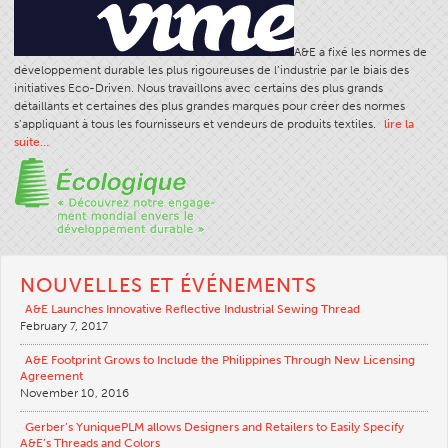
Tableau Des Filaments
A&E a fixé les normes de
Taille De Fil
développement durable les plus rigoureuses de l’industrie par le biais des
initiatives Eco-Driven. Nous travaillons avec certains des plus grands
Poids Du Tissu
détaillants et certaines des plus grandes marques pour créer des normes
Education Fil
s’appliquant à tous les fournisseurs et vendeurs de produits textiles.
lire la
suite…
Sciences Fil
Ateliers
Logic Fil
Glossaire
NOUVELLES ET ÉVÉNEMENTS
Consommation Fil
A&E Launches Innovative Reflective Industrial Sewing Thread
ANECALC
February 7, 2017
Bulletins Techniques
A&E Footprint Grows to Include the Philippines Through New Licensing
Agreement
Vêtements
November 10, 2016
Général
Gerber’s YuniquePLM allows Designers and Retailers to Easily Specify
Textiles Tech
A&E’s Threads and Colors