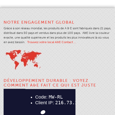
Application
Couleur
NOTRE ENGAGEMENT GLOBAL
Vue D'ensemble
Grâce à son réseau mondial, les produits de A & E sont fabriqués dans 21 pays,
Cartes De Couleurs
distribué dans 50 pays et vendus dans plus de 100 pays. A&E livre la couleur
exacte, une qualité supérieure et les produits les plus innovateurs là où vous
Couleurs Personnalisées
en avez besoin.
Trouvez votre local A&E Contact …
Science Des Couleurs
Outils Techniques
Vue D'ensemble
Sélection Fil
DÉVELOPPEMENT DURABLE : VOYEZ
Fin Marchés Utilisation
COMMENT A&E FAIT CE QUI EST JUSTE
Type De Produit Cousu
Stitches And Seams
Taille Du Filetage
Tableau Apparel