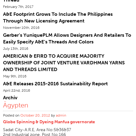
February 7th, 2017
Zertifizierungen
A&E Footprint Grows To Include The Philippines
Global Locations
Through New Licensing Agreement
Produkte & Marken
November 10th, 2016
Gerber’s YuniquePLM Allows Designers And Retailers To
Überblick
Easily Specify A&E’s Threads And Colors
Industrielle Sewing Thread
July 13th, 2016
AMERICAN & EFIRD TO ACQUIRE MAJORITY
Marke
OWNERSHIP OF JOINT VENTURE VARDHMAN YARNS
Fasertyp
AND THREADS LIMITED
Thema Bau
May 9th, 2016
A&E Releases 2015-2016 Sustainability Report
Anwendung
April 22nd, 2016
Stickgarn
Archiv
Ägypten
Marke
Fasertyp
Posted on
October 20, 2012
by
admin
Globe Spinning & Dyeing Manfua governorate
Verteiler
Sadat City-A.R.E, Area No:5&36&37
Technische Textilien
2nd Industrial zone, Post No:166