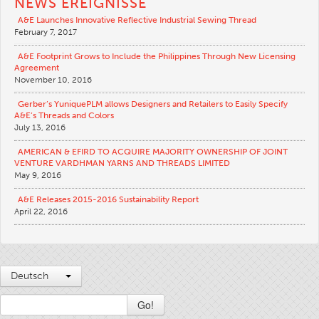
NEWS EREIGNISSE
Stickerei
A&E Launches Innovative Reflective Industrial Sewing Thread
February 7, 2017
Sonstiges
A&E Footprint Grows to Include the Philippines Through New Licensing
Vergleichstabellen
Agreement
November 10, 2016
Nachrichten
Gerber’s YuniquePLM allows Designers and Retailers to Easily Specify
Contact
A&E’s Threads and Colors
July 13, 2016
Global Locations
AMERICAN & EFIRD TO ACQUIRE MAJORITY OWNERSHIP OF JOINT
Kontakt
VENTURE VARDHMAN YARNS AND THREADS LIMITED
May 9, 2016
Careers
A&E Releases 2015-2016 Sustainability Report
April 22, 2016
Deutsch
Go!