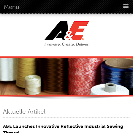
Menu
Über Uns
Überblick
Vision
Geschichte
Unternehmensinformationen
Global Standards
Übersicht
Kundenversprechen
Quality Business Culture
Nachhaltigkeit
Aktuelle Artikel
Nachhaltigkeit Im Umweltschutz
Soziale Verantwortung
A&E Launches Innovative Reflective Industrial Sewing
Verhaltenskodex
Thread