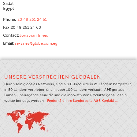
Sadat
Anwendung
Egypt
Farbe
Phone:
20 48 261 24 51
Fax:
20 48 261 24 60
Farbüberblick
Contact:
Jonathan Innes
Farbkarten
Email:
ae-sales@globe.com.eg
Kundenspezifische Farben
Farbe Wissenschaft Und Kunst
Technische Hilfsmittel
UNSERE VERSPRECHEN GLOBALEN
Übersicht
Durch sein globales Netzwerk, sind A & E-Produkte in 21 Ländern hergestellt,
Garnauswahl
in 50 Ländern vertrieben und in über 100 Ländern verkauft. A&E genaue
Farben, überragende Qualität und die innovativsten Produkte genau dahin,
Endanwendung Märkte
wo sie benötigt werden.
Finden Sie Ihre Länderseite A&E Kontakt …
Art Des Nähproduktes
Sticke Und Nähte
Garnstärke
Bekleidungstabelle