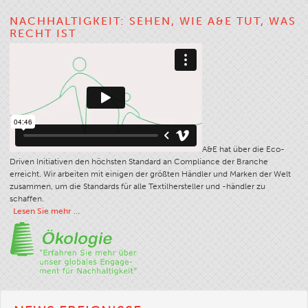
Filamenttabelle
NACHHALTIGKEIT: SEHEN, WIE A&E TUT, WAS
RECHT IST
Zwirnstärke
Stoffgewicht
Garninformationen
Garn-Wissenschaft
Workshops
A&E hat über die Eco-
Garnauswahl-Logik
Driven Initiativen den höchsten Standard an Compliance der Branche
Glossar
erreicht. Wir arbeiten mit einigen der größten Händler und Marken der Welt
zusammen, um die Standards für alle Textilhersteller und -händler zu
Garnverbrauch Und -kosten
schaffen.
Lesen Sie mehr …
ANECALC
Technische Bulletins
Bekleidung
Allgemeines
Technische Textilien