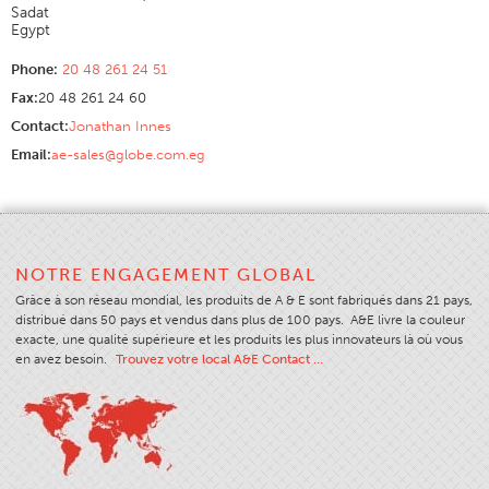
Sadat
Application
Egypt
Couleur
Phone:
20 48 261 24 51
Fax:
20 48 261 24 60
Vue D'ensemble
Contact:
Jonathan Innes
Cartes De Couleurs
Email:
ae-sales@globe.com.eg
Couleurs Personnalisées
Science Des Couleurs
Outils Techniques
NOTRE ENGAGEMENT GLOBAL
Vue D'ensemble
Grâce à son réseau mondial, les produits de A & E sont fabriqués dans 21 pays,
Sélection Fil
distribué dans 50 pays et vendus dans plus de 100 pays. A&E livre la couleur
exacte, une qualité supérieure et les produits les plus innovateurs là où vous
Fin Marchés Utilisation
en avez besoin.
Trouvez votre local A&E Contact …
Type De Produit Cousu
Stitches And Seams
Taille Du Filetage
Tableau Apparel