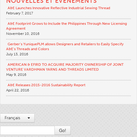
NOUVELLES ET ÉVÉNEMENTS
Broderie
A&E Launches Innovative Reflective Industrial Sewing Thread
February 7, 2017
Autre
A&E Footprint Grows to Include the Philippines Through New Licensing
Tableau De Conversion
Agreement
November 10, 2016
Nouvelles
Gerber’s YuniquePLM allows Designers and Retailers to Easily Specify
Contacter
A&E’s Threads and Colors
July 13, 2016
Sites Dans Le Monde
AMERICAN & EFIRD TO ACQUIRE MAJORITY OWNERSHIP OF JOINT
Contactez-Nous
VENTURE VARDHMAN YARNS AND THREADS LIMITED
May 9, 2016
Carrières
A&E Releases 2015-2016 Sustainability Report
April 22, 2016
Français
Go!