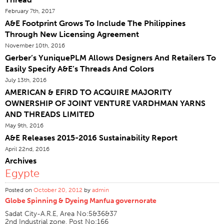
February 7th, 2017
Certifications
A&E Footprint Grows To Include The Philippines
Sites Dans Le Monde
Through New Licensing Agreement
Produits & Marques
November 10th, 2016
Gerber’s YuniquePLM Allows Designers And Retailers To
Vue D'ensemble
Easily Specify A&E’s Threads And Colors
Fil À Coudre Industrielle
July 13th, 2016
AMERICAN & EFIRD TO ACQUIRE MAJORITY
Marque
OWNERSHIP OF JOINT VENTURE VARDHMAN YARNS
Type De Fibre
AND THREADS LIMITED
Construction Discussion
May 9th, 2016
A&E Releases 2015-2016 Sustainability Report
Application
April 22nd, 2016
Fil À Broder
Archives
Egypte
Marque
Type De Fibre
Posted on
October 20, 2012
by
admin
Globe Spinning & Dyeing Manfua governorate
Distributeur
Sadat City-A.R.E, Area No:5&36&37
Textiles Techniques
2nd Industrial zone, Post No:166