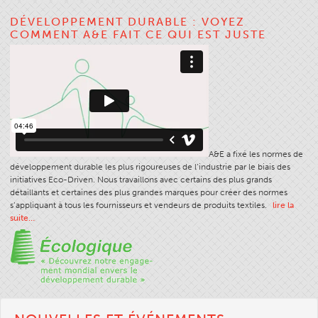
Tableau Des Filaments
DÉVELOPPEMENT DURABLE : VOYEZ
COMMENT A&E FAIT CE QUI EST JUSTE
Taille De Fil
Poids Du Tissu
Education Fil
Sciences Fil
Ateliers
A&E a fixé les normes de
Logic Fil
développement durable les plus rigoureuses de l’industrie par le biais des
Glossaire
initiatives Eco-Driven. Nous travaillons avec certains des plus grands
détaillants et certaines des plus grandes marques pour créer des normes
Consommation Fil
s’appliquant à tous les fournisseurs et vendeurs de produits textiles.
lire la
suite…
ANECALC
Bulletins Techniques
Vêtements
Général
Textiles Tech