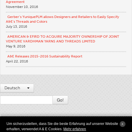
Agreement
November 10, 2016
Gerber’s YuniquePLM allows Designers and Retailers to Easily Specify
A&E’s Threads and Colors
July 13, 2016
AMERICAN & EFIRD TO ACQUIRE MAJORITY OWNERSHIP OF JOINT
VENTURE VARDHMAN YARNS AND THREADS LIMITED
May 9, 2016
A&E Releases 2015-2016 Sustainability Report
April 22, 2016
Deutsch
Go!
2009 - 2026 © Copyright American & Efird LLC Alle Rechte vorbehalten |
AGB
Um sicherzustellen, dass Sie die beste Erfahrung auf unserer Website
X
Nutzungsbedingungen
|
Privatleben
|
California Transparenz in Supply Chains Act
erhalten, verwendet A & E Cookies.
Mehr erfahren
von 2010
|
Sitemap
|
Anesyst