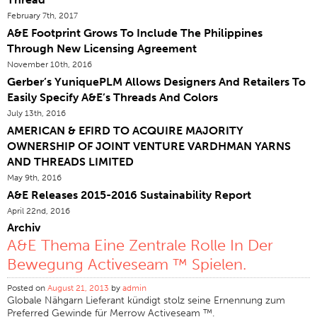
February 7th, 2017
Zertifizierungen
A&E Footprint Grows To Include The Philippines
Global Locations
Through New Licensing Agreement
Produkte & Marken
November 10th, 2016
Gerber’s YuniquePLM Allows Designers And Retailers To
Überblick
Easily Specify A&E’s Threads And Colors
Industrielle Sewing Thread
July 13th, 2016
AMERICAN & EFIRD TO ACQUIRE MAJORITY
Marke
OWNERSHIP OF JOINT VENTURE VARDHMAN YARNS
Fasertyp
AND THREADS LIMITED
Thema Bau
May 9th, 2016
A&E Releases 2015-2016 Sustainability Report
Anwendung
April 22nd, 2016
Stickgarn
Archiv
A&E Thema Eine Zentrale Rolle In Der
Marke
Bewegung Activeseam ™ Spielen.
Fasertyp
Posted on
August 21, 2013
by
admin
Verteiler
Globale Nähgarn Lieferant kündigt stolz seine Ernennung zum
Preferred Gewinde für Merrow Activeseam ™.
Technische Textilien