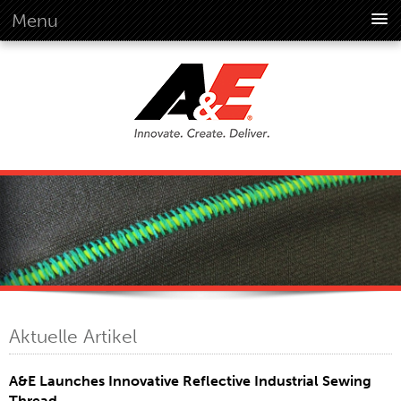
Menu
Über Uns
Überblick
Vision
Geschichte
Unternehmensinformationen
Global Standards
Übersicht
Kundenversprechen
Quality Business Culture
Nachhaltigkeit
Aktuelle Artikel
Nachhaltigkeit Im Umweltschutz
Soziale Verantwortung
A&E Launches Innovative Reflective Industrial Sewing
Verhaltenskodex
Thread