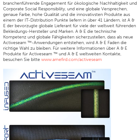
branchenführende Engagement für ökologische Nachhaltigkeit und
Stickerei
Corporate Social Responsibility, und eine globale Versprechen,
genaue Farbe, hohe Qualität und die innovativsten Produkte aus
Sonstiges
einem der IT-Distribution Punkte liefern in über 41 Ländern, ist A &
E der bevorzugte globale Lieferant für viele der weltweit führenden
Vergleichstabellen
Bekleidungs-Hersteller und Marken. A & E die technische
Kompetenz und globale Fähigkeiten sicherzustellen, dass als neue
Nachrichten
Activeseam ™-Anwendungen entstehen, wird A & E Faden die
richtige Wahl zu bleiben. Für weitere Informationen über A & E
Contact
Produkte für Activeseam ™ und A & E weltweiten Kontakte,
besuchen Sie bitte
www.amefird.com/activeseam
Global Locations
Kontakt
Careers