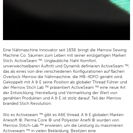
Filamenttabelle
Zwirnstärke
Stoffgewicht
Garninformationen
Garn-Wissenschaft
Eine Nähmaschine Innovator seit 1838, bringt die Merrow Sewing
Machine Co. Säumen zum Leben mit seiner einzigartigen Marken
Workshops
Stich, ActiveSeam ™. Unglaubliche Naht Komfort,
Garnauswahl-Logik
unverwechselbaren Auftritt und Dynamik definieren ActiveSeam ™,
das als eines von drei verschiedenen Konfigurationen auf flachen
Glossar
Overlock Merrow die Nähmaschine, die MB-4DFO genäht wird.
Gekoppelt mit A & E seine Position als globaler Thread Führer und
Garnverbrauch Und -kosten
der Merrow Stich Lab ™ präsentiert ActiveSeam ™ eine neue Art
der Entwicklung, Herstellung und Vermarktung der Wert von
ANECALC
genähten Produkten und A & E ist stolz darauf, Teil der Merrow
Technische Bulletins
branded Stich Revolution.
Bekleidung
Wo es Activeseam ™ gibt es A&E thread. A & E globalen Marken
Anesoft ®, Perma Core ® und Polyester Anefil ® wurden von
Allgemeines
Merrow Stitch-Lab ™ erwiesen, um die Leistung zu maximieren
Activeseam ™ in vielen Bekleidung. Besitzen eine
Technische Textilien