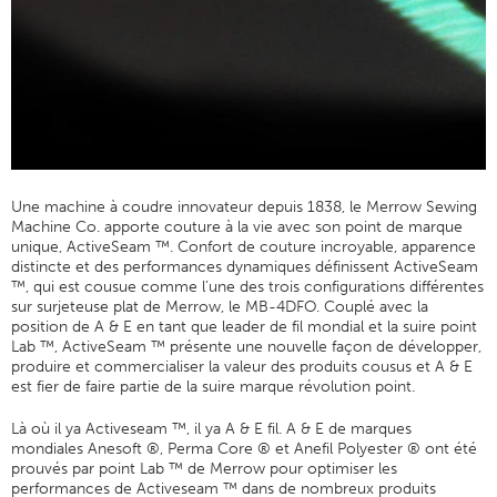
Tableau Des Filaments
Taille De Fil
Poids Du Tissu
Education Fil
Sciences Fil
Une machine à coudre innovateur depuis 1838, le Merrow Sewing
Ateliers
Machine Co. apporte couture à la vie avec son point de marque
Logic Fil
unique, ActiveSeam ™. Confort de couture incroyable, apparence
distincte et des performances dynamiques définissent ActiveSeam
Glossaire
™, qui est cousue comme l’une des trois configurations différentes
sur surjeteuse plat de Merrow, le MB-4DFO. Couplé avec la
Consommation Fil
position de A & E en tant que leader de fil mondial et la suire point
Lab ™, ActiveSeam ™ présente une nouvelle façon de développer,
ANECALC
produire et commercialiser la valeur des produits cousus et A & E
Bulletins Techniques
est fier de faire partie de la suire marque révolution point.
Vêtements
Là où il ya Activeseam ™, il ya A & E fil. A & E de marques
mondiales Anesoft ®, Perma Core ® et Anefil Polyester ® ont été
Général
prouvés par point Lab ™ de Merrow pour optimiser les
performances de Activeseam ™ dans de nombreux produits
Textiles Tech