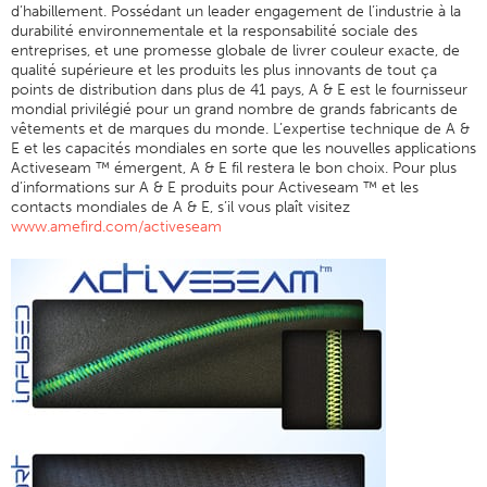
d’habillement. Possédant un leader engagement de l’industrie à la
Broderie
durabilité environnementale et la responsabilité sociale des
entreprises, et une promesse globale de livrer couleur exacte, de
Autre
qualité supérieure et les produits les plus innovants de tout ça
points de distribution dans plus de 41 pays, A & E est le fournisseur
Tableau De Conversion
mondial privilégié pour un grand nombre de grands fabricants de
vêtements et de marques du monde. L’expertise technique de A &
Nouvelles
E et les capacités mondiales en sorte que les nouvelles applications
Activeseam ™ émergent, A & E fil restera le bon choix. Pour plus
Contacter
d’informations sur A & E produits pour Activeseam ™ et les
contacts mondiales de A & E, s’il vous plaît visitez
Sites Dans Le Monde
www.amefird.com/activeseam
Contactez-Nous
Carrières