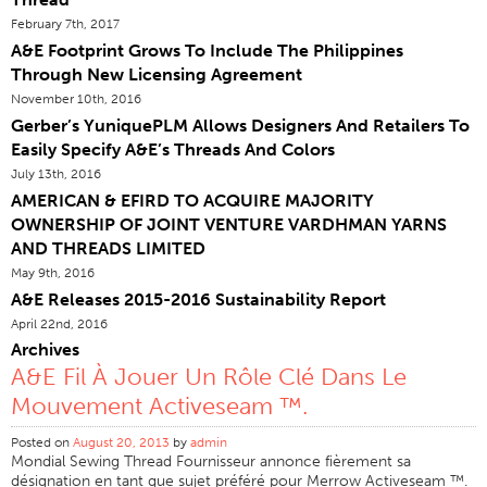
February 7th, 2017
Certifications
A&E Footprint Grows To Include The Philippines
Sites Dans Le Monde
Through New Licensing Agreement
Produits & Marques
November 10th, 2016
Gerber’s YuniquePLM Allows Designers And Retailers To
Vue D'ensemble
Easily Specify A&E’s Threads And Colors
Fil À Coudre Industrielle
July 13th, 2016
AMERICAN & EFIRD TO ACQUIRE MAJORITY
Marque
OWNERSHIP OF JOINT VENTURE VARDHMAN YARNS
Type De Fibre
AND THREADS LIMITED
Construction Discussion
May 9th, 2016
A&E Releases 2015-2016 Sustainability Report
Application
April 22nd, 2016
Fil À Broder
Archives
A&E Fil À Jouer Un Rôle Clé Dans Le
Marque
Mouvement Activeseam ™.
Type De Fibre
Posted on
August 20, 2013
by
admin
Distributeur
Mondial Sewing Thread Fournisseur annonce fièrement sa
désignation en tant que sujet préféré pour Merrow Activeseam ™.
Textiles Techniques