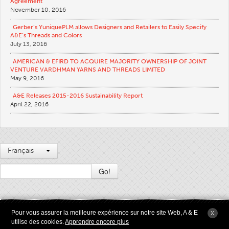
Agreement
November 10, 2016
Gerber’s YuniquePLM allows Designers and Retailers to Easily Specify
A&E’s Threads and Colors
July 13, 2016
AMERICAN & EFIRD TO ACQUIRE MAJORITY OWNERSHIP OF JOINT
VENTURE VARDHMAN YARNS AND THREADS LIMITED
May 9, 2016
A&E Releases 2015-2016 Sustainability Report
April 22, 2016
Français
Go!
2009 - 2026 © Américaine sur le copyright et Efird LLC Tous droits réservés |
Pour vous assurer la meilleure expérience sur notre site Web, A & E
X
Conditions générales d'utilisation
|
intimité
|
Transparence Californie dans les
utilise des cookies.
Apprendre encore plus
chaînes logistiques Loi de 2010
|
Plan du site
|
Anesyst